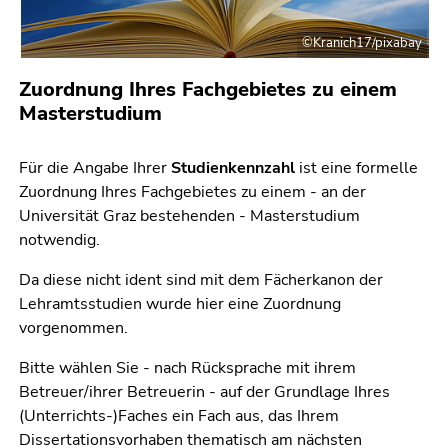
Seitenbereichs.
Zur
©Kranich17/pixabay
Übersicht
der
Zuordnung Ihres Fachgebietes zu einem
Seitenbereiche
Masterstudium
Für die Angabe Ihrer
Studienkennzahl
ist eine formelle
Zuordnung Ihres Fachgebietes zu einem - an der
Universität Graz bestehenden - Masterstudium
notwendig.
Da diese nicht ident sind mit dem Fächerkanon der
Lehramtsstudien wurde hier eine Zuordnung
vorgenommen.
Bitte wählen Sie - nach Rücksprache mit ihrem
Betreuer/ihrer Betreuerin - auf der Grundlage Ihres
(Unterrichts-)Faches ein Fach aus, das Ihrem
Dissertationsvorhaben thematisch am nächsten