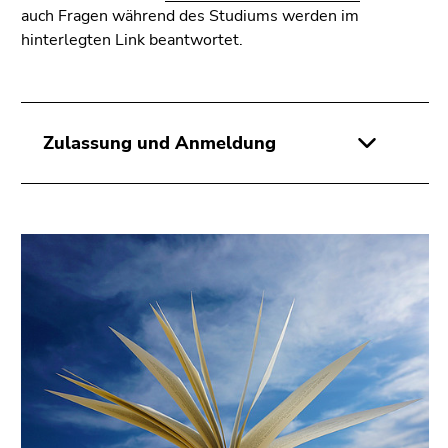
4)
auch Fragen während des Studiums werden im
Zu
hinterlegten Link beantwortet.
den
Zusatzinformationen
(Zugriffstaste
5)
Zulassung und Anmeldung
Zu
den
Seiteneinstellungen
(Benutzer/Sprache)
(Zugriffstaste
8)
Zur
Suche
(Zugriffstaste
9)
Ende
dieses