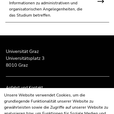
Informationen zu administrativen und
organisatorischen Angelegenheiten, die
das Studium betreffen.
Beginn
Ende
Ende
des
dieses
dieses
Seitenbereichs:
Seitenbereichs.
Seitenbereichs.
Universität Graz
Zusatzinformationen:
Zur
Zur
Universitätsplatz 3
Übersicht
Übersicht
8010 Graz
der
der
Seitenbereiche
Seitenbereiche
Anfahrt und Kontakt
Kommunikation und Öffentlichkeitsarbeit
Unsere Website verwendet Cookies, um die
grundlegende Funktionalität unserer Website zu
Moodle
gewährleisten sowie die Zugriffe auf unserer Website zu
UNIGRAZonline
analysieren bzw. um Funktionen für Soziale Medien und