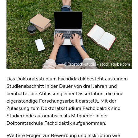
bestätigen
Sie diesen
Link.
Beginn
Zum
des
Inhalt
Seitenbereichs:
(Zugriffstaste
Seitenbereiche:
1)
Zur
©Prostock-studio - stock.adobe.com
Positionsanzeige
(Zugriffstaste
Das Doktoratsstudium Fachdidaktik besteht aus einem
2)
Studienabschnitt in der Dauer von drei Jahren und
Zur
beinhaltet die Abfassung einer Dissertation, die eine
Hauptnavigation
eigenständige Forschungsarbeit darstellt. Mit der
(Zugriffstaste
Zulassung zum Doktoratsstudium Fachdidaktik sind
3)
Studierende automatisch als Mitglieder in der
Zur
Doktoratsschule Fachdidaktik aufgenommen.
Unternavigation
(Zugriffstaste
Weitere Fragen zur
Bewerbung und Inskription
wie